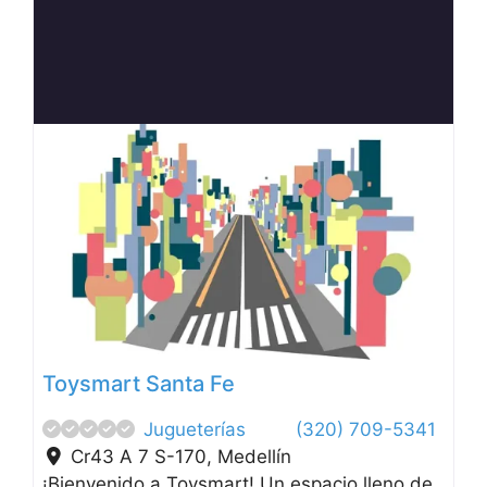
Anterior
Siguien
Toysmart Santa Fe
Jugueterías
(320) 709-5341
Cr43 A 7 S-170
,
Medellín
¡Bienvenido a Toysmart! Un espacio lleno de