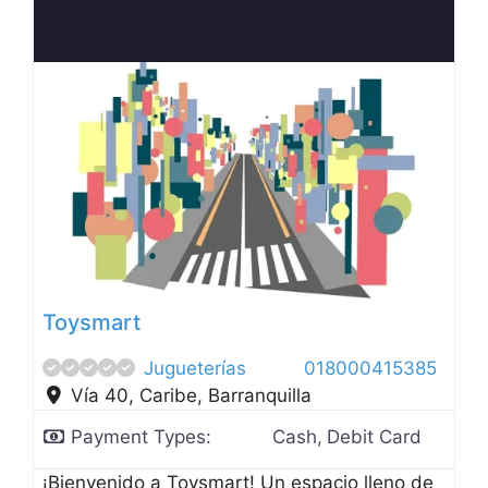
Anterior
Siguien
Toysmart
Jugueterías
018000415385
Vía 40, Caribe
,
Barranquilla
Payment Types:
Cash,
Debit Card
¡Bienvenido a Toysmart! Un espacio lleno de