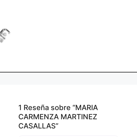
a
g
L
o
d
i
.
1 Reseña
sobre
“MARIA
CARMENZA MARTINEZ
CASALLAS”