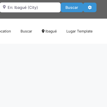
Cerca de
Buscar
Advanced
Buscar
ocation
Buscar
Ibagué
Lugar Template