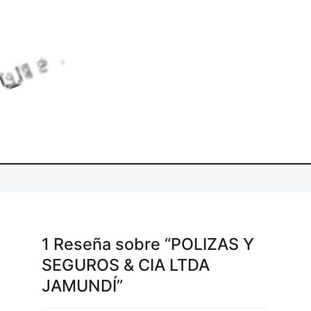
L
o
a
d
n
g
.
i
.
.
1 Reseña
sobre
“POLIZAS Y
SEGUROS & CIA LTDA
JAMUNDÍ”