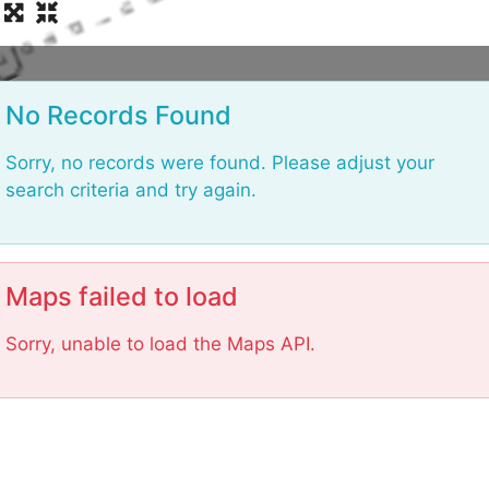
L
o
a
No Records Found
d
i
n
Sorry, no records were found. Please adjust your
g
search criteria and try again.
.
.
.
Maps failed to load
Sorry, unable to load the Maps API.