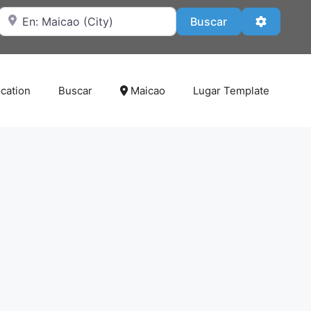
Cerca de
Buscar
Advanced
Buscar
cation
Buscar
Maicao
Lugar Template