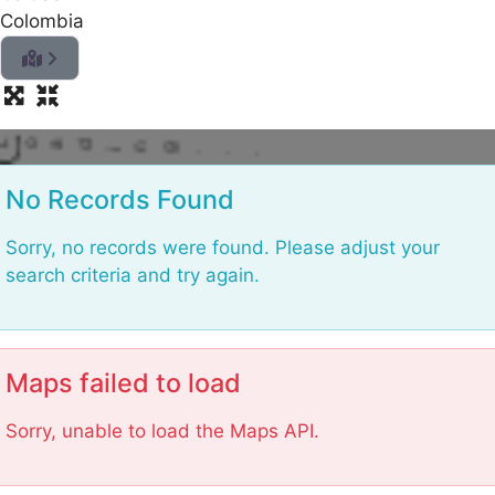
Colombia
L
o
a
No Records Found
d
i
Sorry, no records were found. Please adjust your
n
search criteria and try again.
g
.
.
.
Maps failed to load
Sorry, unable to load the Maps API.