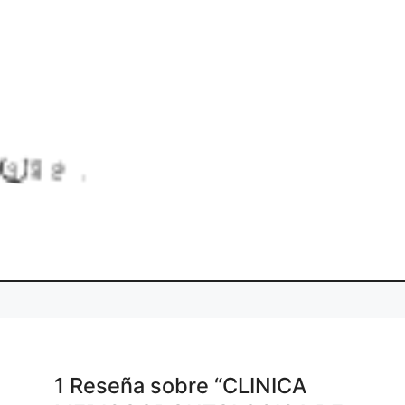
L
o
a
n
g
.
di
.
.
1 Reseña
sobre
“CLINICA