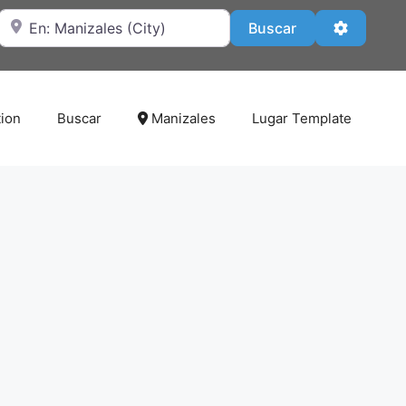
Cerca de
Buscar
Advanced
Buscar
tion
Buscar
Manizales
Lugar Template