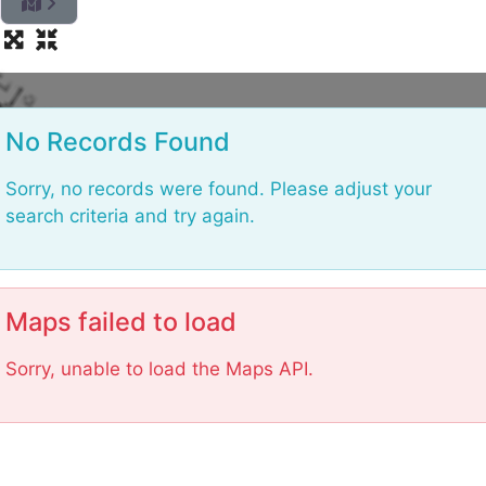
.
.
g.
n
di
a
o
L
No Records Found
Sorry, no records were found. Please adjust your
search criteria and try again.
Maps failed to load
Sorry, unable to load the Maps API.