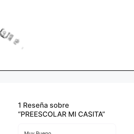
.
i
g
d
.
L
o
a
n
.
1 Reseña
sobre
“PREESCOLAR MI CASITA”
Muy Bueno