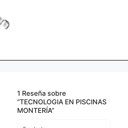
..
g.
di
L
o
a
n
1 Reseña
sobre
“TECNOLOGIA EN PISCINAS
MONTERÍA”