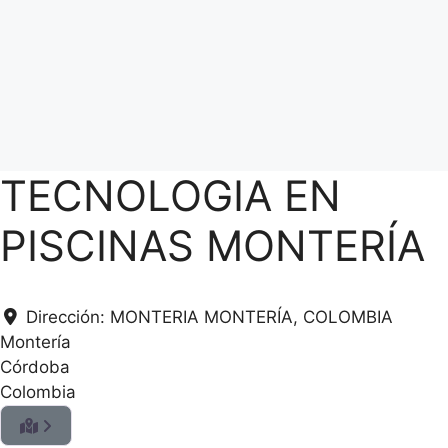
TECNOLOGIA EN
PISCINAS MONTERÍA
.
.
Dirección:
MONTERIA MONTERÍA, COLOMBIA
.
Montería
g
Córdoba
n
Colombia
i
d