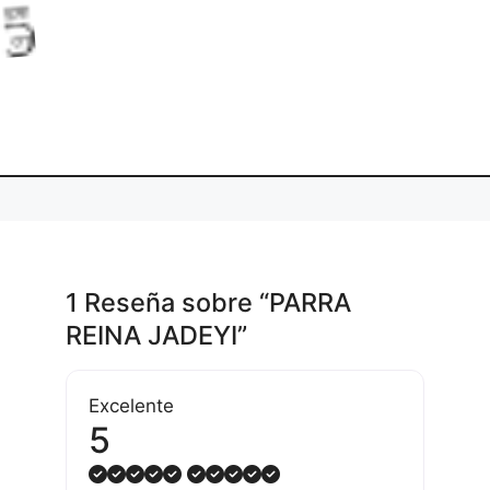
a
.
L
o
d
i
g
1 Reseña
sobre
“PARRA
REINA JADEYI”
Excelente
5