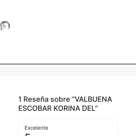
a
L
o
d
i
g
.
1 Reseña
sobre
“VALBUENA
ESCOBAR KORINA DEL”
Excelente