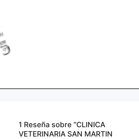
.
.
i
L
o
a
d
n
g
.
1 Reseña
sobre
“CLINICA
VETERINARIA SAN MARTIN