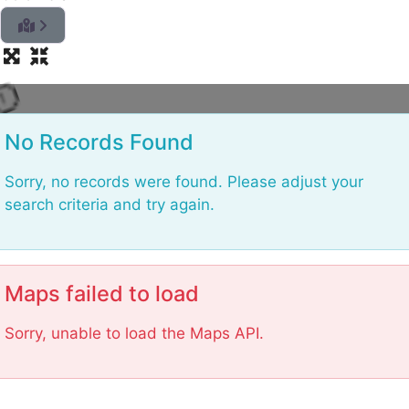
n
i
d
a
o
L
No Records Found
Sorry, no records were found. Please adjust your
search criteria and try again.
Maps failed to load
Sorry, unable to load the Maps API.