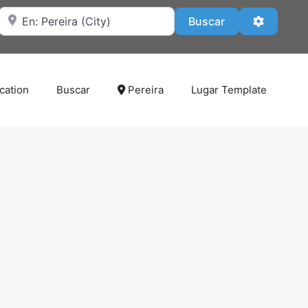
Cerca de
Buscar
Advanced
Buscar
cation
Buscar
Pereira
Lugar Template