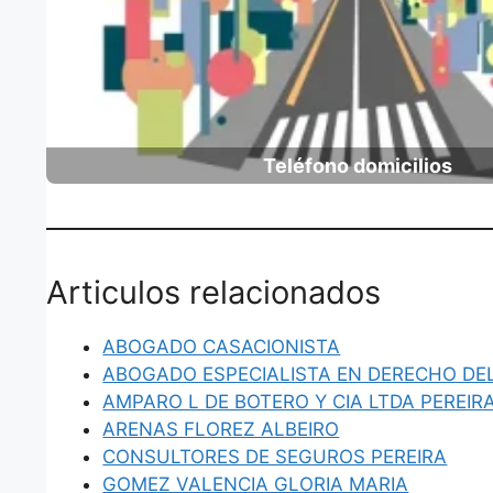
Teléfono domicilios
Articulos relacionados
ABOGADO CASACIONISTA
ABOGADO ESPECIALISTA EN DERECHO DE
AMPARO L DE BOTERO Y CIA LTDA PEREIR
ARENAS FLOREZ ALBEIRO
CONSULTORES DE SEGUROS PEREIRA
GOMEZ VALENCIA GLORIA MARIA