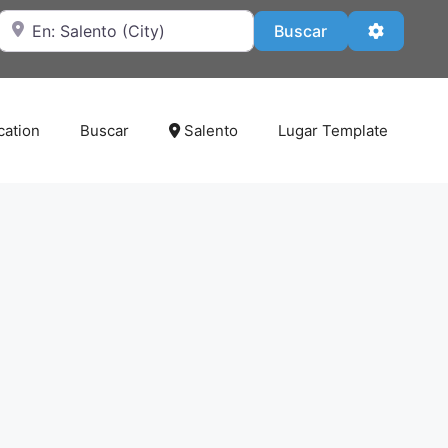
Cerca de
Buscar
Advanced
Buscar
cation
Buscar
Salento
Lugar Template