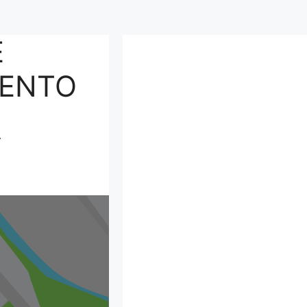
E
LENTO
A