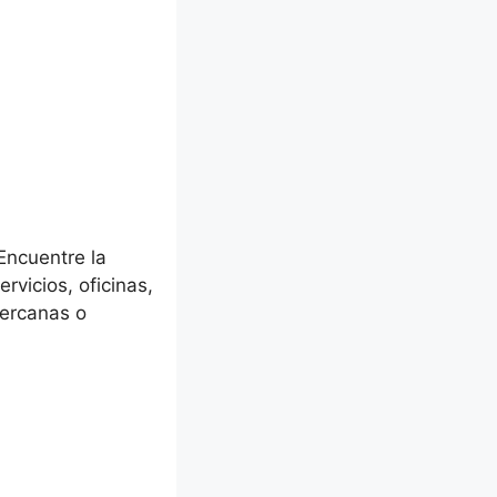
ncuentre la
rvicios, oficinas,
cercanas o