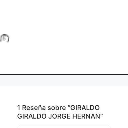
.
n
a
L
o
d
i
g
.
1 Reseña
sobre
“GIRALDO
GIRALDO JORGE HERNAN”