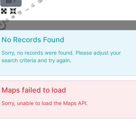
L
o
a
d
No Records Found
i
n
g
Sorry, no records were found. Please adjust your
.
.
search criteria and try again.
.
Maps failed to load
Sorry, unable to load the Maps API.