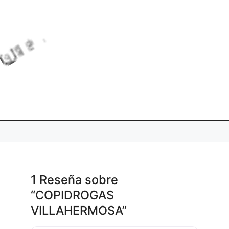
o
d
n
g
.
L
i
a
.
.
1 Reseña
sobre
“COPIDROGAS
VILLAHERMOSA”