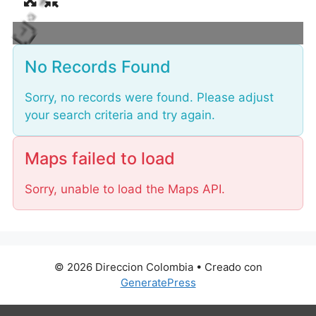
L
o
a
No Records Found
d
i
Sorry, no records were found. Please adjust
n
your search criteria and try again.
g
.
.
Maps failed to load
.
Sorry, unable to load the Maps API.
© 2026 Direccion Colombia
• Creado con
GeneratePress