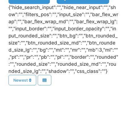
{"hide_search_input":"","hide_near_input":"","sh
ow":"","filters_pos":"","input_size":"","bar_flex_wr
ap":"","bar_flex_wrap_md":"","bar_flex_wrap_lg":
"","input_border":"","input_border_opacity":"","in
put_rounded_size":"","btn_bg":"","btn_rounded_
size":"","btn_rounded_size_md":"","btn_rounde
d_size_lg":"","bg":"","mt":"","mr":"","mb":3,"ml":""
,"pt":"","pr":"","pb":"","pl":"","border":"","rounded"
:"","rounded_size":"","rounded_size_md":"","rou
nded_size_lg":"","shadow":"","css_class":""}
Newest