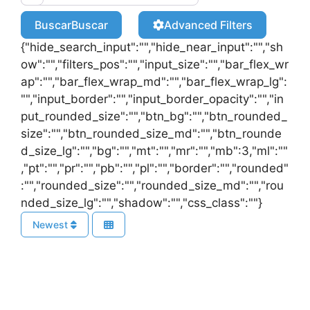
Buscar
Buscar
Advanced Filters
{"hide_search_input":"","hide_near_input":"","sh
ow":"","filters_pos":"","input_size":"","bar_flex_wr
ap":"","bar_flex_wrap_md":"","bar_flex_wrap_lg":
"","input_border":"","input_border_opacity":"","in
put_rounded_size":"","btn_bg":"","btn_rounded_
size":"","btn_rounded_size_md":"","btn_rounde
d_size_lg":"","bg":"","mt":"","mr":"","mb":3,"ml":""
,"pt":"","pr":"","pb":"","pl":"","border":"","rounded"
:"","rounded_size":"","rounded_size_md":"","rou
nded_size_lg":"","shadow":"","css_class":""}
Newest