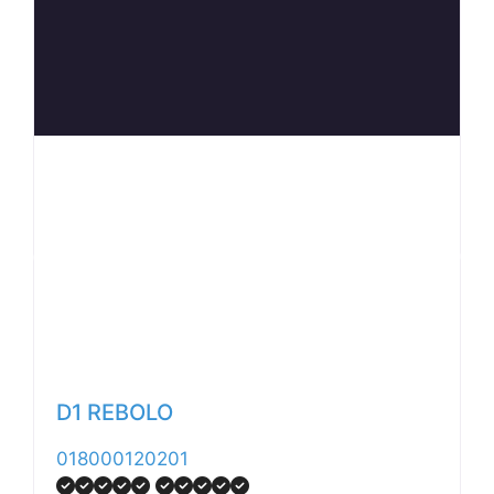
Anterior
Siguiente
D1 REBOLO
018000120201