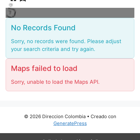
L
o
a
d
in
No Records Found
g
.
.
.
Sorry, no records were found. Please adjust
your search criteria and try again.
Maps failed to load
Sorry, unable to load the Maps API.
© 2026 Direccion Colombia
• Creado con
GeneratePress