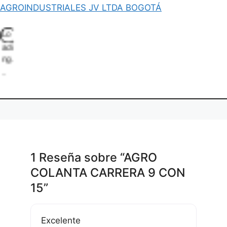
AGROINDUSTRIALES JV LTDA BOGOTÁ
L
o
d
i
g
.
a
1 Reseña
sobre
“AGRO
COLANTA CARRERA 9 CON
15”
Excelente