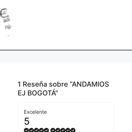
L
o
d
i
g
.
a
1 Reseña
sobre
“ANDAMIOS
EJ BOGOTÁ”
Excelente
5