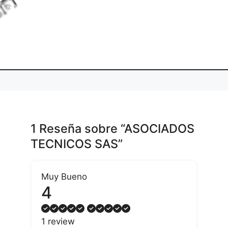
L
o
d
i
g
.
1 Reseña
sobre
“ASOCIADOS
TECNICOS SAS”
Muy Bueno
4
1 review