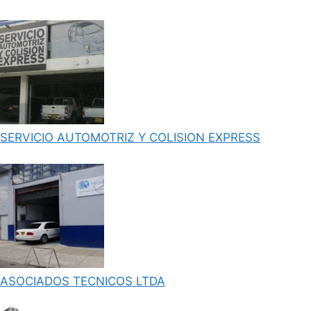
SERVICIO AUTOMOTRIZ Y COLISION EXPRESS
ASOCIADOS TECNICOS LTDA
a