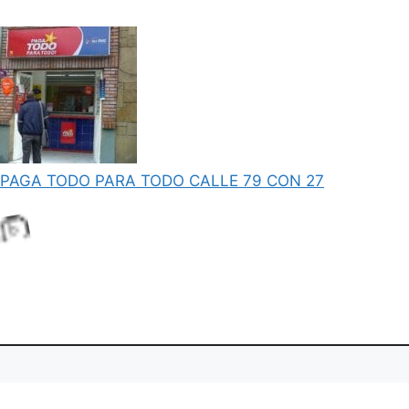
..
PAGA TODO PARA TODO CALLE 79 CON 27
n
a
L
o
d
i
g
.