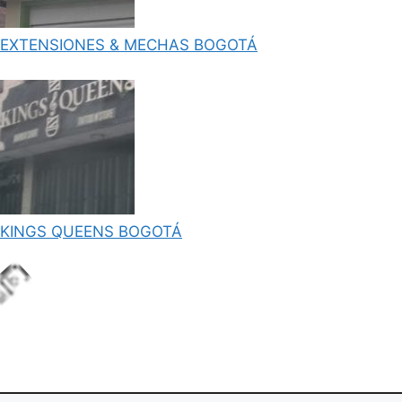
EXTENSIONES & MECHAS BOGOTÁ
KINGS QUEENS BOGOTÁ
.
g
.
i
.
L
oa
d
n