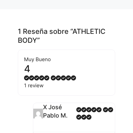
1 Reseña
sobre
“ATHLETIC
BODY”
Muy Bueno
4
1 review
X José
Pablo M.