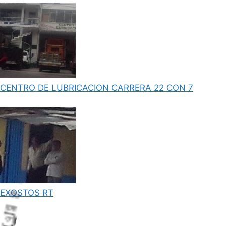
CENTRO DE LUBRICACION CARRERA 22 CON 7
EXOSTOS RT
L
o
a
n