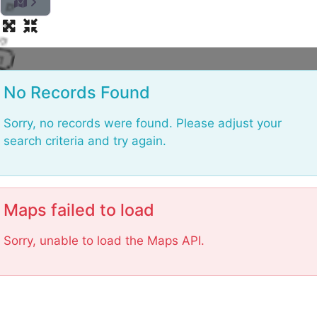
L
o
No Records Found
a
d
Sorry, no records were found. Please adjust your
i
search criteria and try again.
n
g
.
.
Maps failed to load
.
Sorry, unable to load the Maps API.