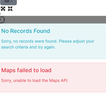
.
.
g.
n
di
a
o
L
No Records Found
Sorry, no records were found. Please adjust your
search criteria and try again.
Maps failed to load
Sorry, unable to load the Maps API.