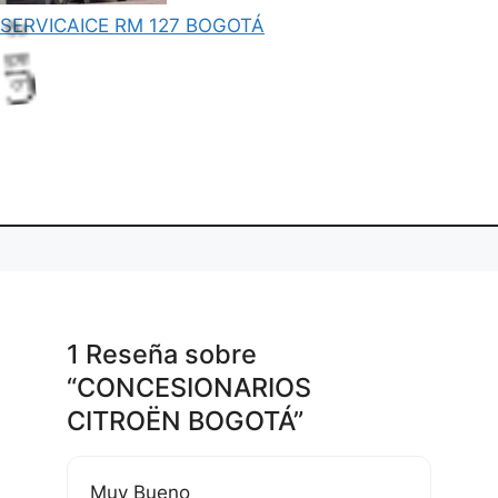
SERVICAICE RM 127 BOGOTÁ
.
i
g
d
.
L
o
a
n
.
1 Reseña
sobre
“CONCESIONARIOS
CITROËN BOGOTÁ”
Muy Bueno