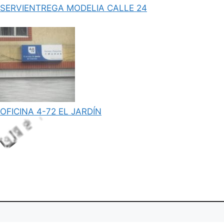
SERVIENTREGA MODELIA CALLE 24
OFICINA 4-72 EL JARDÍN
Lo
adi
ng.
..