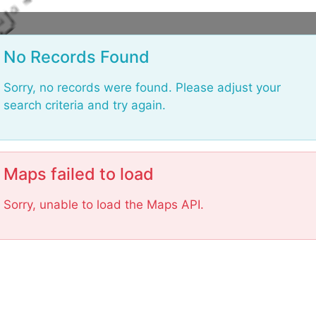
L
o
No Records Found
a
d
Sorry, no records were found. Please adjust your
i
search criteria and try again.
n
g
.
.
Maps failed to load
.
Sorry, unable to load the Maps API.