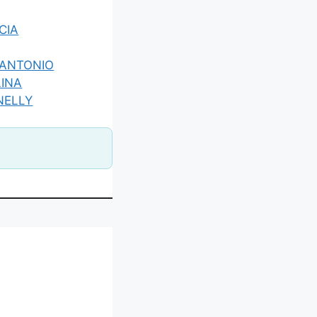
CIA
 ANTONIO
INA
NELLY
ROLON CADENA MARIAM CAROL