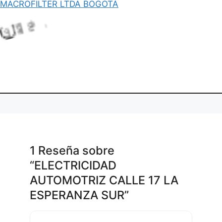
MACROFILTER LTDA BOGOTÁ
.
.
in
L
o
a
d
g
.
1 Reseña
sobre
“ELECTRICIDAD
AUTOMOTRIZ CALLE 17 LA
ESPERANZA SUR”