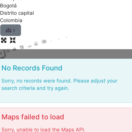
Bogotá
Distrito capital
Colombia
.
.
.
g
n
i
d
a
o
L
No Records Found
Sorry, no records were found. Please adjust your
search criteria and try again.
Maps failed to load
Sorry, unable to load the Maps API.