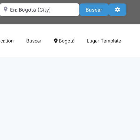
Cerca de
Buscar
Advanced
Buscar
cation
Buscar
Bogotá
Lugar Template