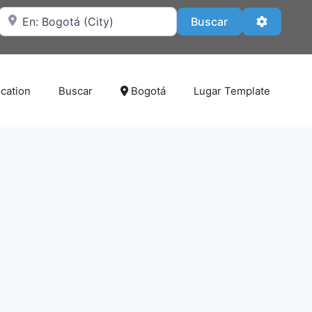
Cerca de
Buscar
Advanced
Buscar
cation
Buscar
Bogotá
Lugar Template