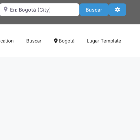
Cerca de
Buscar
Advanced
Buscar
cation
Buscar
Bogotá
Lugar Template