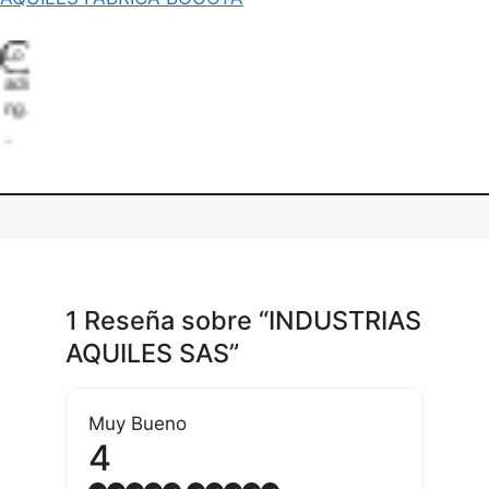
L
i
.
a
1 Reseña
sobre
“INDUSTRIAS
AQUILES SAS”
Muy Bueno
4