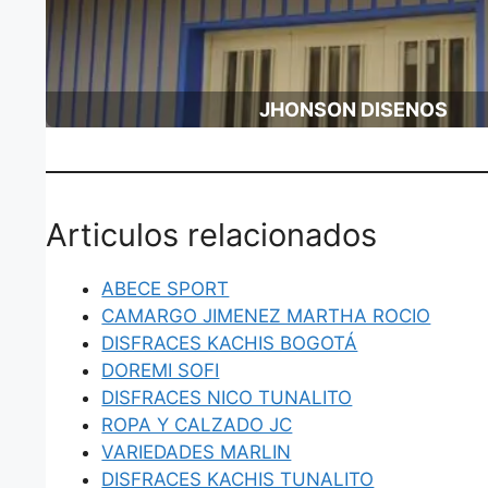
JHONSON DISENOS
Articulos relacionados
ABECE SPORT
CAMARGO JIMENEZ MARTHA ROCIO
DISFRACES KACHIS BOGOTÁ
DOREMI SOFI
DISFRACES NICO TUNALITO
ROPA Y CALZADO JC
VARIEDADES MARLIN
DISFRACES KACHIS TUNALITO