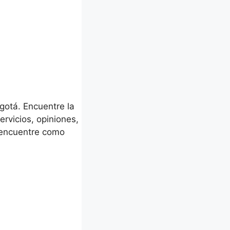
otá. Encuentre la
rvicios, opiniones,
o encuentre como