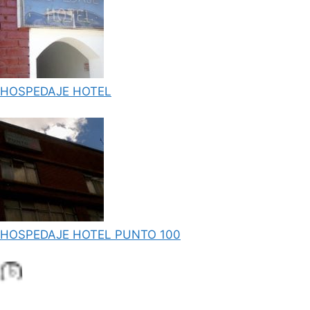
HOSPEDAJE HOTEL
.
HOSPEDAJE HOTEL PUNTO 100
.
di
L
o
a
n
g
.