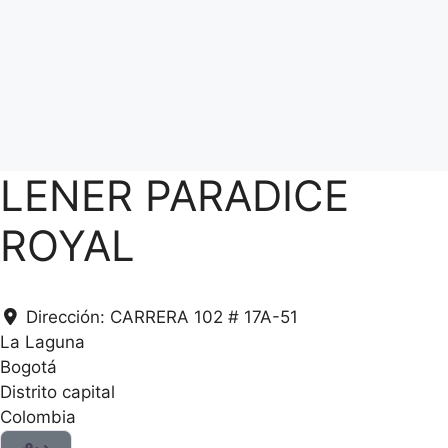
LENER PARADICE
ROYAL
Dirección:
CARRERA 102 # 17A-51
.
La Laguna
.
Bogotá
.
Distrito capital
g
Colombia
n
i