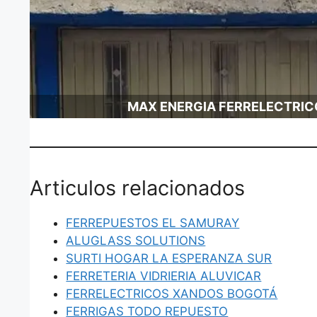
MAX ENERGIA FERRELECTRIC
Articulos relacionados
FERREPUESTOS EL SAMURAY
ALUGLASS SOLUTIONS
SURTI HOGAR LA ESPERANZA SUR
FERRETERIA VIDRIERIA ALUVICAR
FERRELECTRICOS XANDOS BOGOTÁ
FERRIGAS TODO REPUESTO