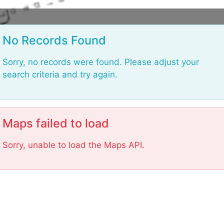
L
o
No Records Found
a
d
Sorry, no records were found. Please adjust your
i
search criteria and try again.
n
g
.
.
Maps failed to load
.
Sorry, unable to load the Maps API.