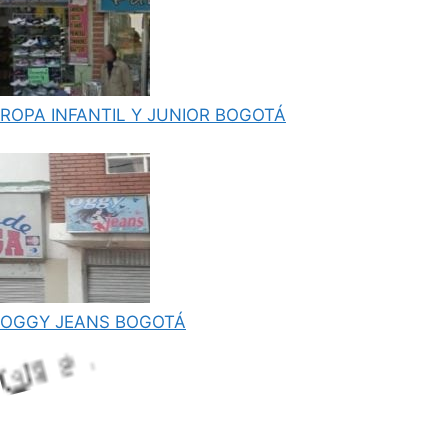
ROPA INFANTIL Y JUNIOR BOGOTÁ
OGGY JEANS BOGOTÁ
Lo
adi
ng.