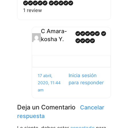
1 review
C Amara-
kosha Y.
Inicia sesión
17 abril,
para responder
2020, 11:44
am
Deja un Comentario
Cancelar
respuesta
Lo siento, debes estar
conectado
para