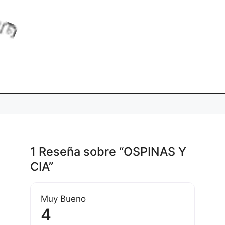
a
L
o
d
i
g
.
1 Reseña
sobre
“OSPINAS Y
CIA”
Muy Bueno
4