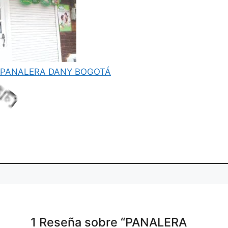
PANALERA DANY BOGOTÁ
.
g
.
i
.
L
oa
d
n
1 Reseña
sobre
“PANALERA