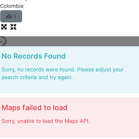
Colombia
.
.
.
g
n
i
d
a
o
L
No Records Found
Sorry, no records were found. Please adjust your
search criteria and try again.
Maps failed to load
Sorry, unable to load the Maps API.