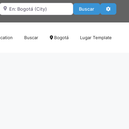
Cerca de
Buscar
Advanced
Buscar
cation
Buscar
Bogotá
Lugar Template