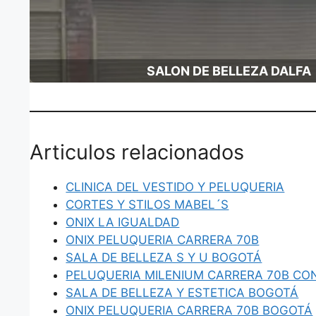
SALON DE BELLEZA DALFA
Articulos relacionados
CLINICA DEL VESTIDO Y PELUQUERIA
CORTES Y STILOS MABEL´S
ONIX LA IGUALDAD
ONIX PELUQUERIA CARRERA 70B
SALA DE BELLEZA S Y U BOGOTÁ
PELUQUERIA MILENIUM CARRERA 70B CO
SALA DE BELLEZA Y ESTETICA BOGOTÁ
ONIX PELUQUERIA CARRERA 70B BOGOTÁ