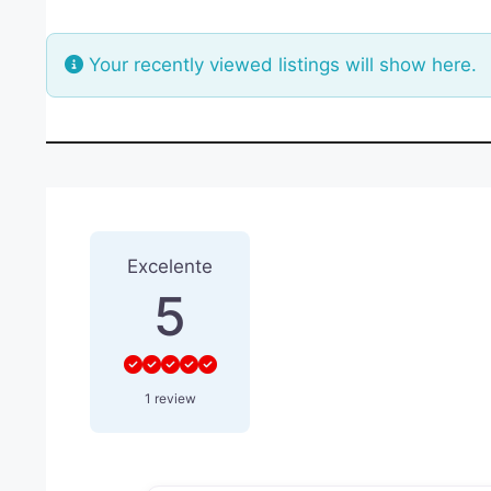
Your recently viewed listings will show here.
1 Reseña
sobre
“SALON DE
Excelente
5
1 review