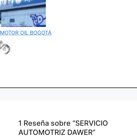
MOTOR OIL BOGOTÁ
.
.
in
L
o
a
d
g
.
1 Reseña
sobre
“SERVICIO
AUTOMOTRIZ DAWER”