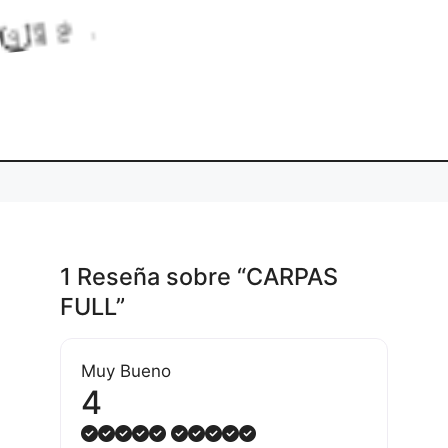
L
o
a
d
n
g
.
i
.
.
1 Reseña
sobre
“CARPAS
FULL”
Muy Bueno
4