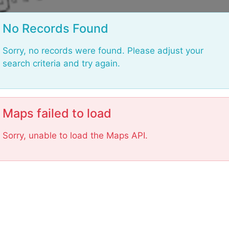
L
o
a
No Records Found
d
i
Sorry, no records were found. Please adjust your
n
search criteria and try again.
g
.
.
.
Maps failed to load
Sorry, unable to load the Maps API.