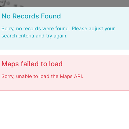
L
o
No Records Found
a
d
Sorry, no records were found. Please adjust your
i
search criteria and try again.
n
g
.
.
Maps failed to load
.
Sorry, unable to load the Maps API.