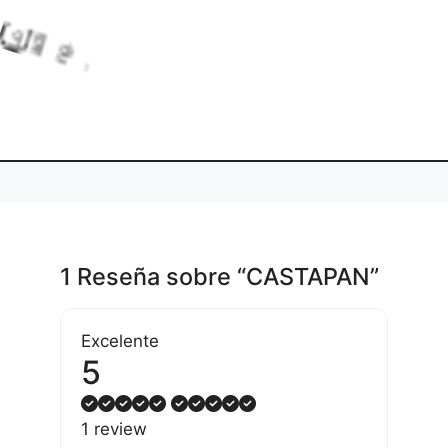
Lo
adi
ng.
..
1 Reseña
sobre
“CASTAPAN”
Excelente
5
1 review