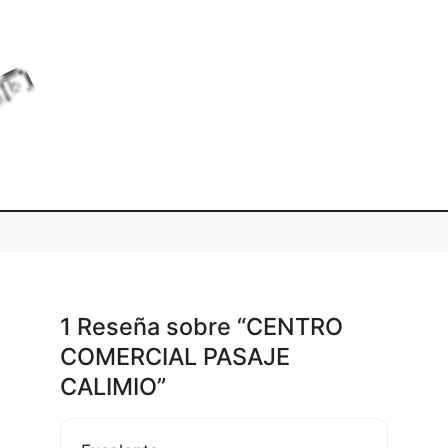
a
.
L
o
d
i
g
1 Reseña
sobre
“CENTRO
COMERCIAL PASAJE
CALIMIO”