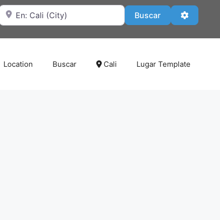
Cerca de
Buscar
Advanced
Buscar
Location
Buscar
Cali
Lugar Template