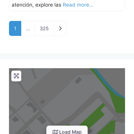
atención, explore las
Read more...
Older posts
1
…
325
Load Map