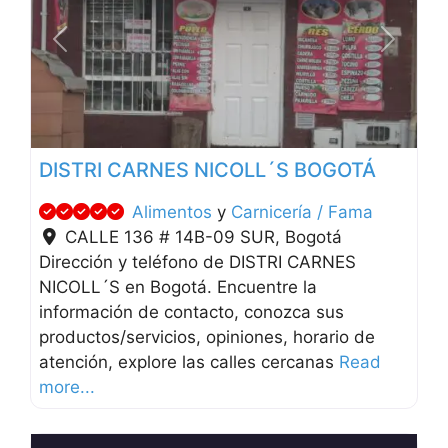
Anterior
Siguien
DISTRI CARNES NICOLL´S BOGOTÁ
Alimentos
y
Carnicería / Fama
CALLE 136 # 14B-09 SUR
,
Bogotá
Dirección y teléfono de DISTRI CARNES
NICOLL´S en Bogotá. Encuentre la
información de contacto, conozca sus
productos/servicios, opiniones, horario de
atención, explore las calles cercanas
Read
more...