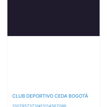
Anterior
Siguiente
CLUB DEPORTIVO CEDA BOGOTÁ
3107957373{#}3114567086