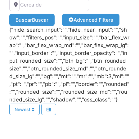
Buscar
Buscar
Advanced Filters
{"hide_search_input":"","hide_near_input":"","sh
ow":"","filters_pos":"","input_size":"","bar_flex_wr
ap":"","bar_flex_wrap_md":"","bar_flex_wrap_lg":
"","input_border":"","input_border_opacity":"","in
put_rounded_size":"","btn_bg":"","btn_rounded_
size":"","btn_rounded_size_md":"","btn_rounde
d_size_lg":"","bg":"","mt":"","mr":"","mb":3,"ml":""
,"pt":"","pr":"","pb":"","pl":"","border":"","rounded"
:"","rounded_size":"","rounded_size_md":"","rou
nded_size_lg":"","shadow":"","css_class":""}
Newest