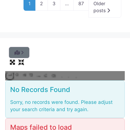
1
2
3
…
87
Older
posts
L
o
a
No Records Found
d
Sorry, no records were found. Please adjust
your search criteria and try again.
Maps failed to load