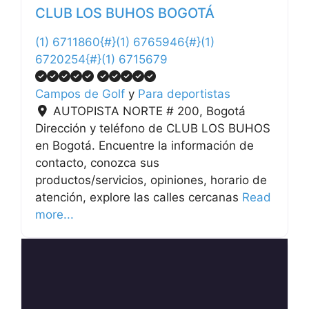
CLUB LOS BUHOS BOGOTÁ
(1) 6711860{#}(1) 6765946{#}(1)
6720254{#}(1) 6715679
Campos de Golf
y
Para deportistas
AUTOPISTA NORTE # 200
,
Bogotá
Dirección y teléfono de CLUB LOS BUHOS
en Bogotá. Encuentre la información de
contacto, conozca sus
productos/servicios, opiniones, horario de
atención, explore las calles cercanas
Read
more...