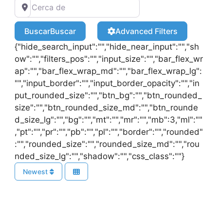
Buscar
Buscar
Advanced Filters
{"hide_search_input":"","hide_near_input":"","sh
ow":"","filters_pos":"","input_size":"","bar_flex_wr
ap":"","bar_flex_wrap_md":"","bar_flex_wrap_lg":
"","input_border":"","input_border_opacity":"","in
put_rounded_size":"","btn_bg":"","btn_rounded_
size":"","btn_rounded_size_md":"","btn_rounde
d_size_lg":"","bg":"","mt":"","mr":"","mb":3,"ml":""
,"pt":"","pr":"","pb":"","pl":"","border":"","rounded"
:"","rounded_size":"","rounded_size_md":"","rou
nded_size_lg":"","shadow":"","css_class":""}
Newest