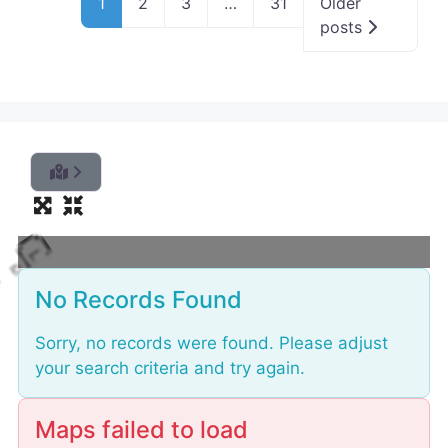
1
2
3
…
31
Older
posts
L
o
No Records Found
a
d
i
Sorry, no records were found. Please adjust
your search criteria and try again.
Maps failed to load