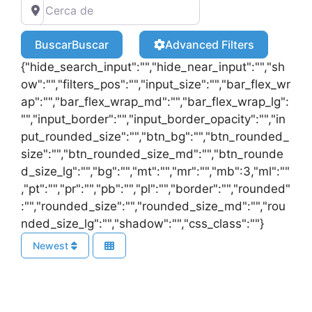
Buscar
Buscar
Advanced Filters
{"hide_search_input":"","hide_near_input":"","sh
ow":"","filters_pos":"","input_size":"","bar_flex_wr
ap":"","bar_flex_wrap_md":"","bar_flex_wrap_lg":
"","input_border":"","input_border_opacity":"","in
put_rounded_size":"","btn_bg":"","btn_rounded_
size":"","btn_rounded_size_md":"","btn_rounde
d_size_lg":"","bg":"","mt":"","mr":"","mb":3,"ml":""
,"pt":"","pr":"","pb":"","pl":"","border":"","rounded"
:"","rounded_size":"","rounded_size_md":"","rou
nded_size_lg":"","shadow":"","css_class":""}
Newest