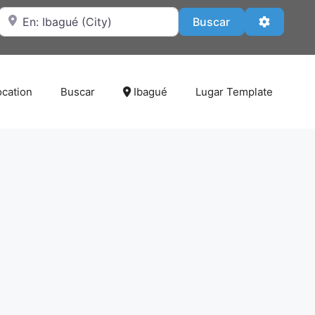
Cerca de
Buscar
Advanced
Buscar
ocation
Buscar
Ibagué
Lugar Template