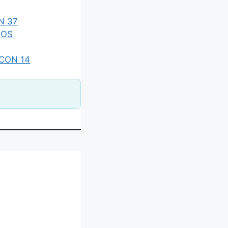
N 37
IOS
CON 14
DERNO INFANTIL IBAGUÉ”